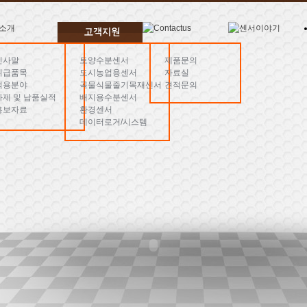
인사말
토양수분센서
제품문의
취급품목
도시농업용센서
자료실
적용분야
곡물식물줄기목재센서
견적문의
과제 및 납품실적
배지용수분센서
홍보자료
환경센서
데이터로거/시스템