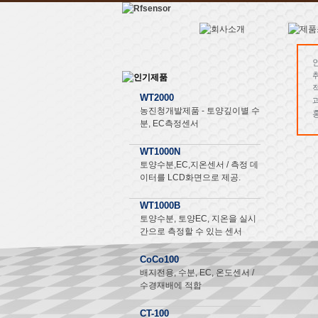
WT2000
농진청개발제품 - 토양깊이별 수
분, EC측정센서
WT1000N
토양수분,EC,지온센서 / 측정 데
이터를 LCD화면으로 제공.
WT1000B
토양수분, 토양EC, 지온을 실시
간으로 측정할 수 있는 센서
CoCo100
배지전용, 수분, EC, 온도센서 /
수경재배에 적합
CT-100