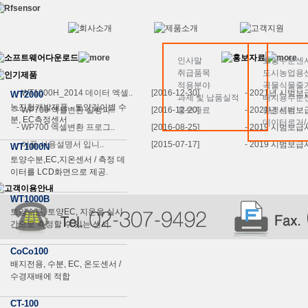
인사말
토양수분센
취급품목
도시농업용
적용분야
곡물식물줄
- WT1000H_2014 데이터 엑셀..
[2016-12-30]
- 2021년 시범보
WT2000
과제 및 납품실적
배지용수분
농진청개발제품 - 토양깊이별 수
- WP700 엑셀변환 실행파..
[2016-12-20]
홍보자료
- 2021년 시범보
환경센서
분, EC측정센서
데이터로거/
- WP700 엑셀변환 프로그..
[2016-08-25]
- 2019 시범보급
- 어플 사용설명서 입니..
[2015-07-17]
- 2019 시범보급
WT1000N
토양수분,EC,지온센서 / 측정 데
이터를 LCD화면으로 제공.
WT1000B
토양수분, 토양EC, 지온을 실시
간으로 측정할 수 있는 센서
CoCo100
배지전용, 수분, EC, 온도센서 /
수경재배에 적합
CT-100